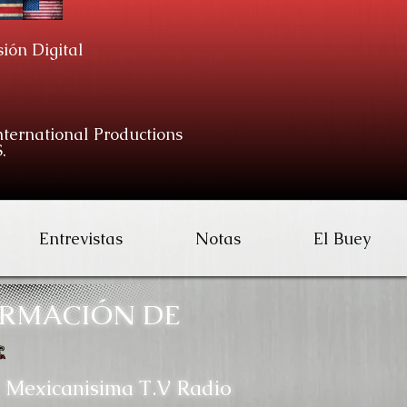
sión Digital
ternational Productions
.
Entrevistas
Notas
El Buey
RMACIÓN DE
Mexicanisima T.V Radio