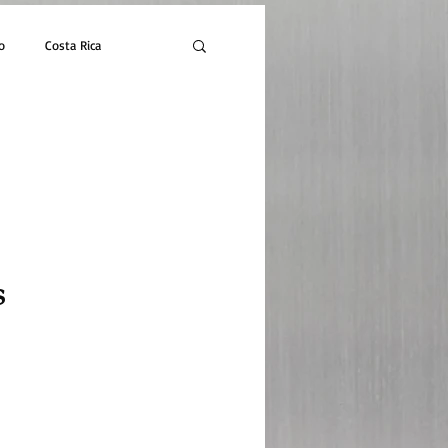
o
Costa Rica
s