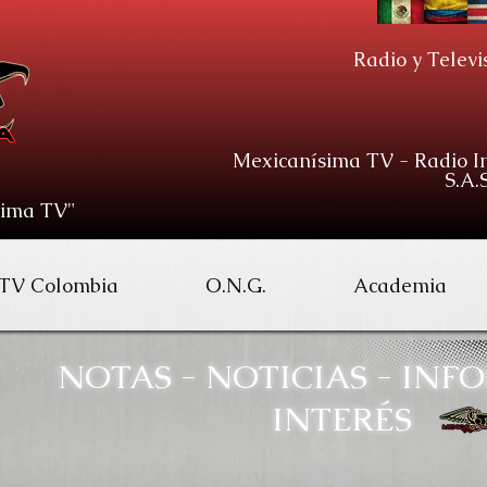
Radio y Televi
Mexicanísima TV - Radio In
S.A.S
sima TV"
 TV Colombia
O.N.G.
Academia
NOTAS - NOTICIAS - INFO
INTERÉS